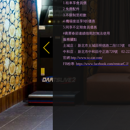
1.租車享會員價
2.免費配件
3.不限制里程數
4.機場接送享9折優惠
5.同享不定期會員優惠
#農曆春節連續假期恕無法使用
服務據點
土城店： 新北市土城區明德路二段115號 02-22
中和店： 新北市中和區中正路729號 02-2221
官網:
http://www.sc-car.com/
FB粉專:
https://www.facebook.com/rentcarC.J/