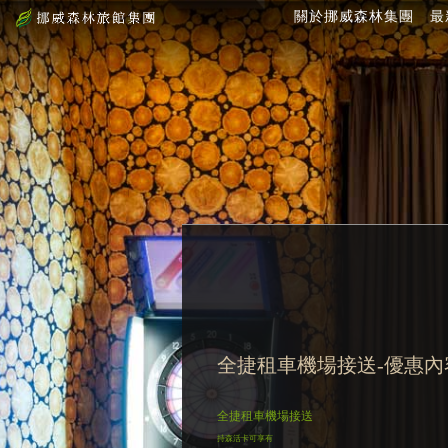
關於挪威森林集團
最
全捷租車機場接送-優惠內
全捷租車機場接送
持森活卡可享有