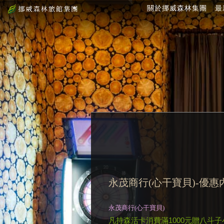
關於挪威森林集團
最
永茂商行(心干寶貝)-優惠
永茂商行(心干寶貝)
凡持森活卡消費滿1000元贈八斗子小