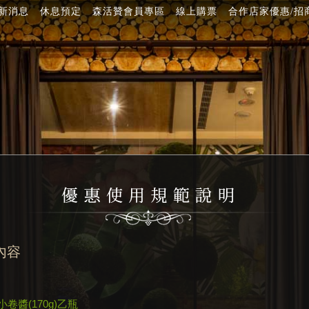
新消息
休息預定
森活贊會員專區
線上購票
合作店家優惠/招
內容
卷醬(170g)乙瓶