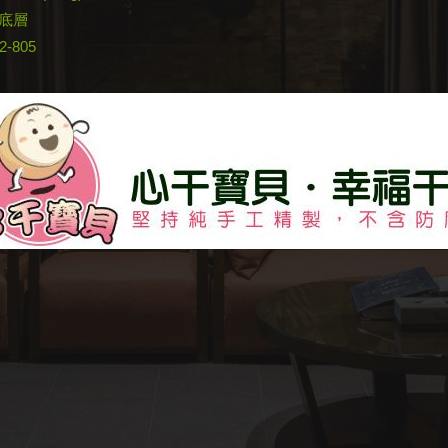
號底層
12-805