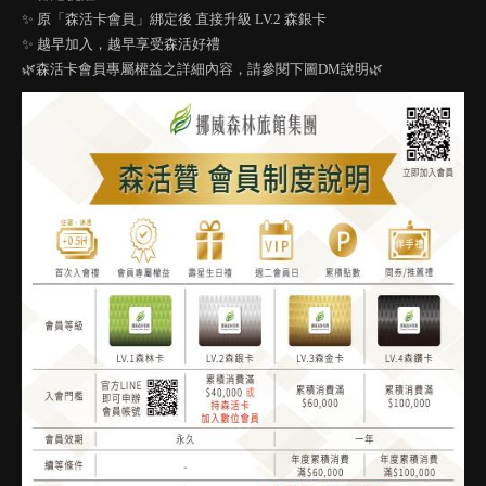
✨ 原「森活卡會員」綁定後 直接升級 LV.2 森銀卡
✨ 越早加入，越早享受森活好禮
🌿森活卡會員專屬權益之詳細內容，請參閱下圖DM說明🌿