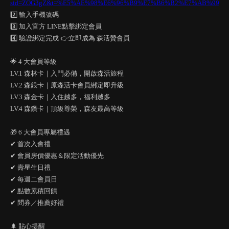
sid=ZOG3gZ&t=%E5%AE%98%E6%96%B9%E7%B6%B2%E7%AB%99
2️⃣ 輸入手機號碼
3️⃣ 加入官方 LINE點擊綁定會員
4️⃣ 驗證綁定完成 👉立即成為 森活贊會員
🌟 4 大會員等級
LV.1 森林卡｜入門必備，開啟森活旅程
LV.2 森銀卡｜原森活卡會員綁定即升級
LV.3 森金卡｜入住越多，福利越多
LV.4 森鑽卡｜頂級尊榮，森友最高等級
🎁 6 大會員專屬禮遇
✔ 首次入會禮
✔ 會員房價優惠＆限定活動優先
✔ 壽星生日禮
✔ 每週二會員日
✔ 點數累積回饋
✔ 問券／推薦好禮
🌲 貼心提醒