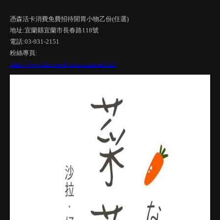
憑森活卡消費免費招待開胃小物乙份(任選)
地址:宜蘭縣宜蘭市長春路118號
電話:03-931-2151
粉絲專頁:
https://www.facebook.com/nanakofood/