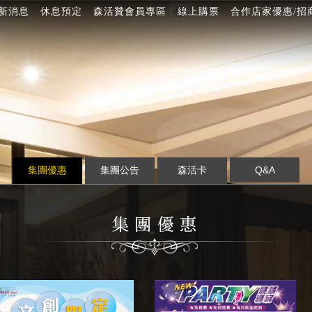
新消息
休息預定
森活贊會員專區
線上購票
合作店家優惠/招
集團優惠
集團公告
森活卡
Q&A