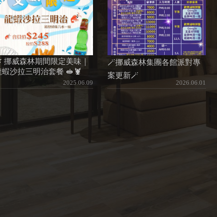
🌿 挪威森林期間限定美味｜
🪄挪威森林集團各館派對專
龍蝦沙拉三明治套餐 🥪🦞
案更新🪄
2025.06.09
2026.06.01