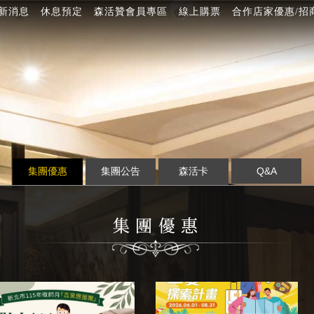
新消息
休息預定
森活贊會員專區
線上購票
合作店家優惠/招
集團優惠
集團公告
森活卡
Q&A