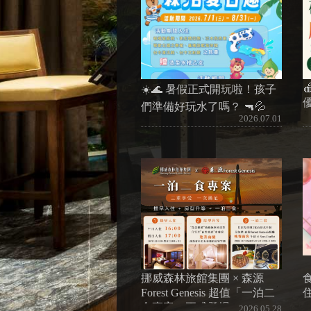
☀️🌊 暑假正式開玩啦！孩子
優
們準備好玩水了嗎？ 🔫💦
2026.07.01
挪威森林旅館集團 × 森源
Forest Genesis 超值「一泊二
食專案」正式登場
2026.05.28