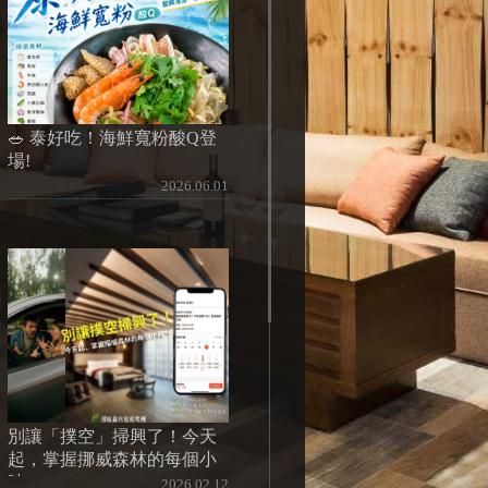
🥗 泰好吃！海鮮寬粉酸Q登
場!
2026.06.01
別讓「撲空」掃興了！今天
起，掌握挪威森林的每個小
時～
2026.02.12