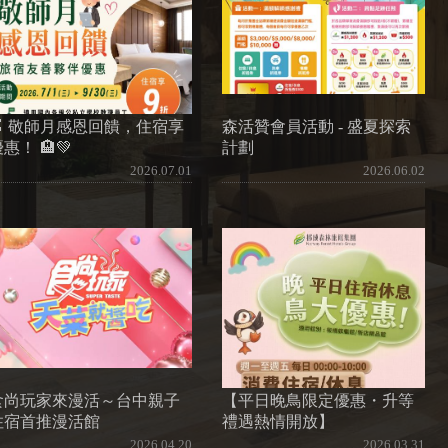
🍎 敬師月感恩回饋，住宿享
森活贊會員活動 - 盛夏探索
惠！ 🏨💚
計劃
2026.07.01
2026.06.02
食尚玩家來漫活～台中親子
【平日晚鳥限定優惠・升等
住宿首推漫活館
禮遇熱情開放】
2026.04.20
2026.03.31