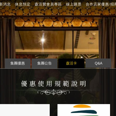
新消息
休息預定
森活贊會員專區
線上購票
合作店家優惠/招
集團優惠
集團公告
森活卡
Q&A