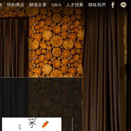
商
特約商店
關係企業
Q&A
人才招募
聯絡我們